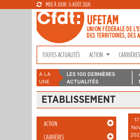
MISE À JOUR : 6 AOÛT 2026
TOUTES ACTUALITÉS
ACTION
CARRIÈRE
A LA
LES 100 DERNIÈRES
UNE
ACTUALITÉS
ETABLISSEMENT
17
ACTION
Nov
202
CARRIÈRES