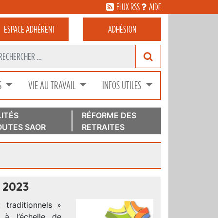
FLUX RSS
AIDE
ESPACE
ADHÉRENT
ADHÉSION
S
VIE AU TRAVAIL
INFOS UTILES
ITÉS
RÉFORME DES
UTES SAOR
RETRAITES
 2023
traditionnels »
 à l’échelle de