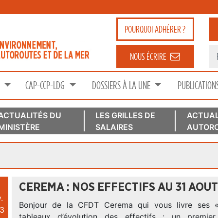
POURQUOI
ADHÉRER ?
NOUS ÉCRIRE
S
CAP-CCP-LDG
DOSSIERS À LA UNE
PUBLICATION
ACTUALITÉS DU
LES GRILLES DE
ACTUAL
MINISTÈRE
SALAIRES
AUTORO
CEREMA : NOS EFFECTIFS AU 31 AOUT
.
Bonjour de la CFDT Cerema qui vous livre ses « 
3
tableaux d’évolution des effectifs : un premier