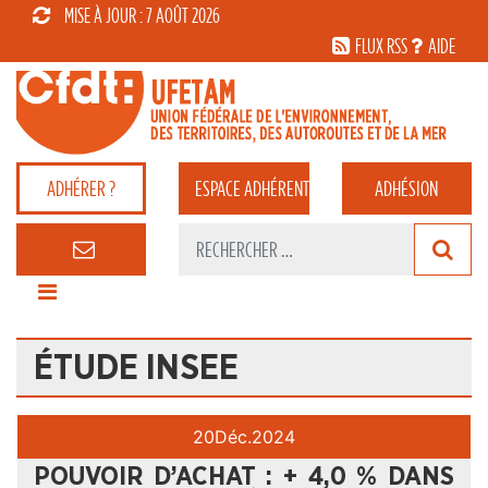
MISE À JOUR : 7 AOÛT 2026
FLUX RSS
AIDE
ADHÉRER ?
ESPACE
ADHÉRENT
ADHÉSION
ÉTUDE INSEE
20
Déc.
2024
POUVOIR D’ACHAT : + 4,0 % DANS