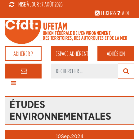
MISE À JOUR : 7 AOÛT 2026
FLUX RSS
AIDE
ADHÉRER ?
ESPACE
ADHÉRENT
ADHÉSION
ÉTUDES
ENVIRONNEMENTALES
10
Sep.
2024