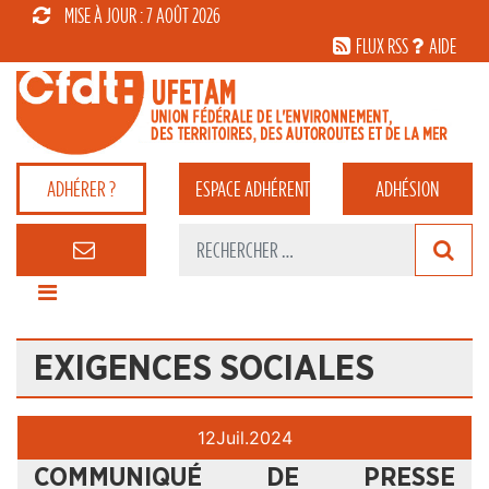
MISE À JOUR : 7 AOÛT 2026
FLUX RSS
AIDE
ADHÉRER ?
ESPACE
ADHÉRENT
ADHÉSION
EXIGENCES SOCIALES
12
Juil.
2024
COMMUNIQUÉ DE PRESSE