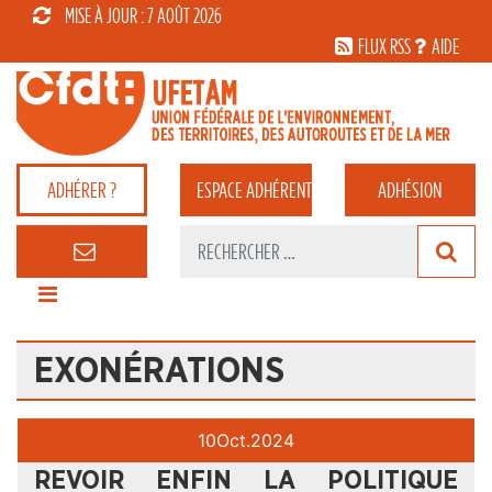
MISE À JOUR : 7 AOÛT 2026
FLUX RSS
AIDE
ADHÉRER ?
ESPACE
ADHÉRENT
ADHÉSION
EXONÉRATIONS
10
Oct.
2024
REVOIR ENFIN LA POLITIQUE