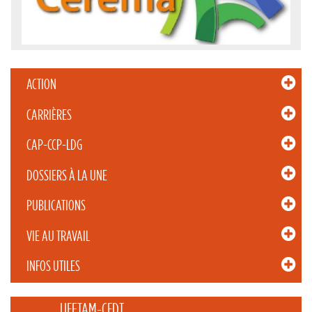
ACTION
CARRIÈRES
CAP-CCP-LDG
DOSSIERS À LA UNE
PUBLICATIONS
VIE AU TRAVAIL
INFOS UTILES
_____ UFETAM-CFDT