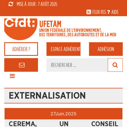
MISE À JOUR : 7 AOÛT 2026
FLUX RSS
AIDE
ADHÉRER ?
ESPACE
ADHÉRENT
ADHÉSION
EXTERNALISATION
27
Juin.
2025
CEREMA, UN CONSEIL