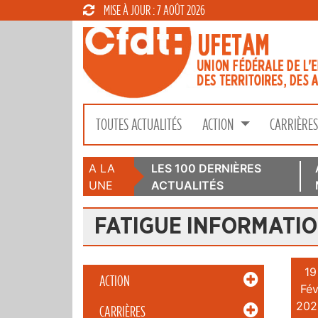
MISE À JOUR : 7 AOÛT 2026
TOUTES ACTUALITÉS
ACTION
CARRIÈRE
A LA
LES 100 DERNIÈRES
UNE
ACTUALITÉS
FATIGUE INFORMATI
19
ACTION
Fév
202
CARRIÈRES