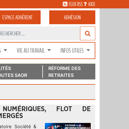
FLUX RSS
AIDE
ESPACE
ADHÉRENT
ADHÉSION
S
VIE AU TRAVAIL
INFOS UTILES
ITÉS
RÉFORME DES
UTES SAOR
RETRAITES
NUMÉRIQUES, FLOT DE
BMERGÉS
atoire Société &