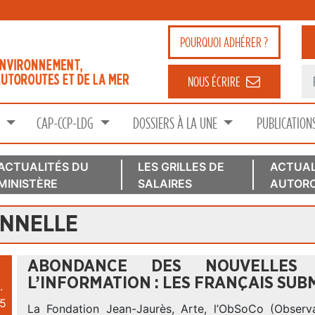
POURQUOI
ADHÉRER ?
NOUS ÉCRIRE
S
CAP-CCP-LDG
DOSSIERS À LA UNE
PUBLICATION
ACTUALITÉS DU
LES GRILLES DE
ACTUAL
MINISTÈRE
SALAIRES
AUTORO
ONNELLE
ABONDANCE DES NOUVELLES 
L’INFORMATION : LES FRANÇAIS SU
.
5
La Fondation Jean-Jaurès, Arte, l’ObSoCo (Observ