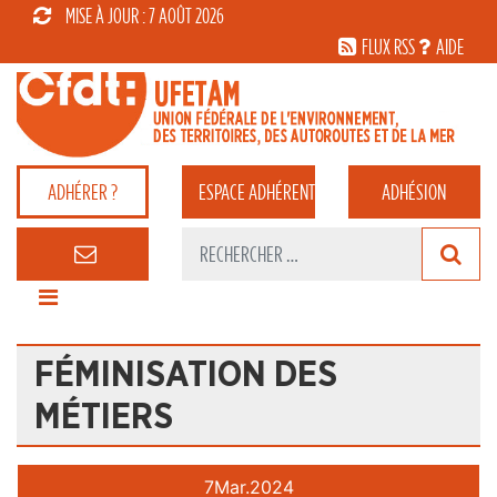
MISE À JOUR : 7 AOÛT 2026
FLUX RSS
AIDE
ADHÉRER ?
ESPACE
ADHÉRENT
ADHÉSION
FÉMINISATION DES
MÉTIERS
7
Mar.
2024