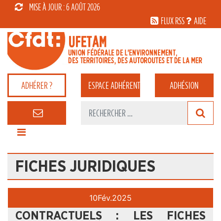
MISE À JOUR : 6 AOÛT 2026
FLUX RSS
AIDE
ADHÉRER ?
ESPACE
ADHÉRENT
ADHÉSION
FICHES JURIDIQUES
10
Fév.
2025
CONTRACTUELS : LES FICHES