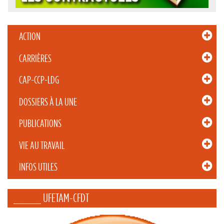
ACTION
CARRIÈRES
CAP-CCP-LDG
DOSSIERS À LA UNE
PUBLICATIONS
VIE AU TRAVAIL
INFOS UTILES
_____ UFETAM-CFDT