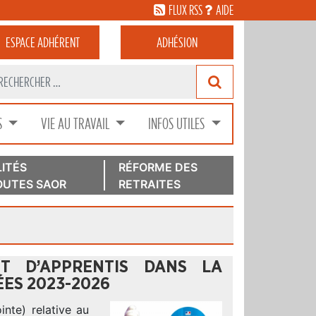
FLUX RSS
AIDE
ESPACE
ADHÉRENT
ADHÉSION
S
VIE AU TRAVAIL
INFOS UTILES
ITÉS
RÉFORME DES
UTES SAOR
RETRAITES
T D’APPRENTIS DANS LA
ES 2023-2026
inte) relative au