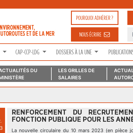
POURQUOI
ADHÉRER ?
NOUS ÉCRIRE
S
CAP-CCP-LDG
DOSSIERS À LA UNE
PUBLICATION
ACTUALITÉS DU
LES GRILLES DE
ACTUAL
MINISTÈRE
SALAIRES
AUTORO
RENFORCEMENT DU RECRUTEMEN
FONCTION PUBLIQUE POUR LES ANNÉ
.
3
La nouvelle circulaire du 10 mars 2023 (en pièce jo