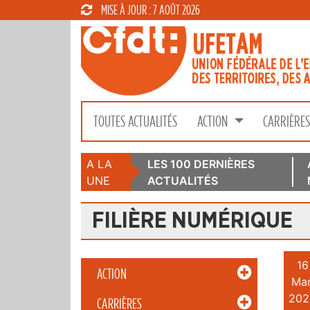
MISE À JOUR : 7 AOÛT 2026
TOUTES ACTUALITÉS
ACTION
CARRIÈRE
A LA
LES 100 DERNIÈRES
UNE
ACTUALITÉS
FILIÈRE NUMÉRIQUE
16
ACTION
Mar
202
CARRIÈRES