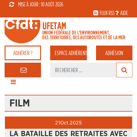
MISE À JOUR : 10 AOÛT 2026
FLUX RSS
AIDE
ADHÉRER ?
ESPACE
ADHÉRENT
ADHÉSION
FILM
21
Oct.
2025
LA BATAILLE DES RETRAITES AVEC