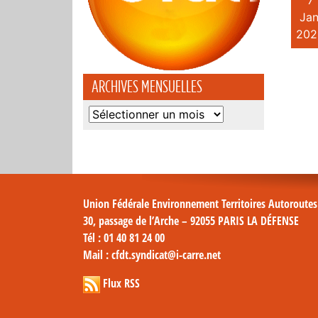
7
Jan
202
ARCHIVES MENSUELLES
Archives
mensuelles
Union Fédérale Environnement Territoires Autoroute
30, passage de l’Arche – 92055 PARIS LA DÉFENSE
Tél
: 01 40 81 24 00
Mail
: cfdt.syndicat@i-carre.net
Flux RSS