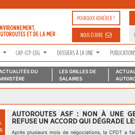
POURQUOI
ADHÉRER ?
NOUS ÉCRIRE
S
CAP-CCP-LDG
DOSSIERS À LA UNE
PUBLICATION
ACTUALITÉS DU
LES GRILLES DE
ACTUAL
MINISTÈRE
SALAIRES
AUTORO
AUTOROUTES ASF : NON À UNE G
REFUSE UN ACCORD QUI DÉGRADE LE
.
6
Après plusieurs mois de négociations, la CFDT a fai