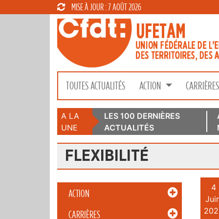
MISE À JOUR : 7 AOÛT 2026
TOUTES ACTUALITÉS
ACTION
CARRIÈRE
A LA
LES 100 DERNIÈRES
UNE
ACTUALITÉS
FLEXIBILITÉ
4
ACTION
Juin
202
CARRIÈRES