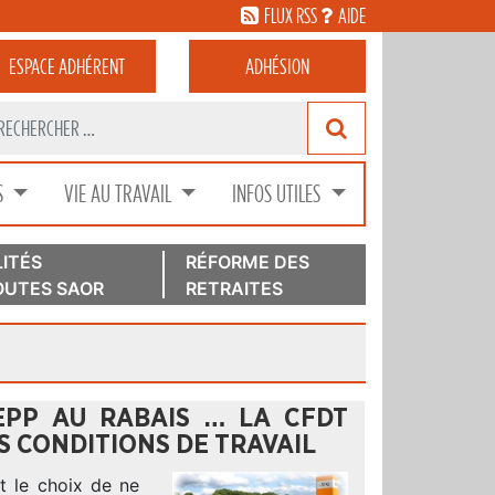
FLUX RSS
AIDE
ESPACE
ADHÉRENT
ADHÉSION
S
VIE AU TRAVAIL
INFOS UTILES
ITÉS
RÉFORME DES
UTES SAOR
RETRAITES
EPP AU RABAIS … LA CFDT
S CONDITIONS DE TRAVAIL
t le choix de ne