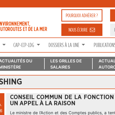
POURQUOI
ADHÉRER ?
NOUS ÉCRIRE
S
CAP-CCP-LDG
DOSSIERS À LA UNE
PUBLICATION
ACTUALITÉS DU
LES GRILLES DE
ACTUAL
MINISTÈRE
SALAIRES
AUTORO
SHING
CONSEIL COMMUN DE LA FONCTION 
UN APPEL À LA RAISON
.
6
Le ministre de l’Action et des Comptes publics, a te