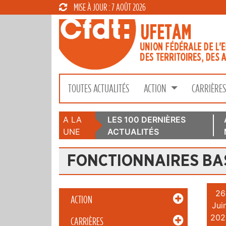
MISE À JOUR : 7 AOÛT 2026
TOUTES ACTUALITÉS
ACTION
CARRIÈRE
A LA
LES 100 DERNIÈRES
UNE
ACTUALITÉS
FONCTIONNAIRES BA
26
ACTION
Juin
202
CARRIÈRES