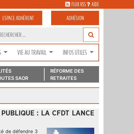
FLUX RSS
AIDE
ESPACE
ADHÉRENT
ADHÉSION
S
VIE AU TRAVAIL
INFOS UTILES
ITÉS
RÉFORME DES
UTES SAOR
RETRAITES
PUBLIQUE : LA CFDT LANCE
nté de défendre 3