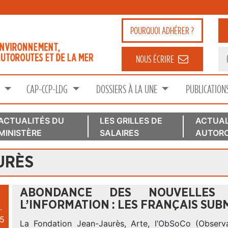
POURQUOI
ADHÉRER ?
NOUS ÉCRIRE
S
CAP-CCP-LDG
DOSSIERS À LA UNE
PUBLICATION
ACTUALITÉS DU
LES GRILLES DE
ACTUAL
MINISTÈRE
SALAIRES
AUTORO
URÈS
ABONDANCE DES NOUVELLES 
L’INFORMATION : LES FRANÇAIS SU
.
5
La Fondation Jean-Jaurès, Arte, l’ObSoCo (Observ