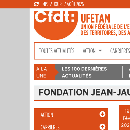
MISE À JOUR : 7 AOÛT 2026
TOUTES ACTUALITÉS
ACTION
CARRIÈRE
A LA
LES 100 DERNIÈRES
UNE
ACTUALITÉS
FONDATION JEAN-JA
19
ACTION
Fév
202
CARRIÈRES