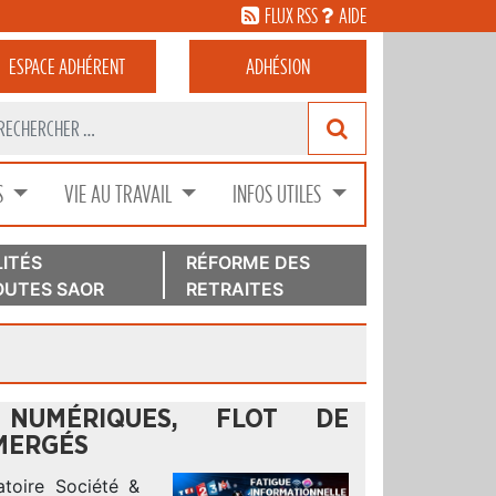
FLUX RSS
AIDE
ESPACE
ADHÉRENT
ADHÉSION
S
VIE AU TRAVAIL
INFOS UTILES
ITÉS
RÉFORME DES
UTES SAOR
RETRAITES
NUMÉRIQUES, FLOT DE
BMERGÉS
atoire Société &