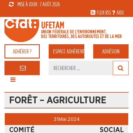
MISE À JOUR : 7 AOÛT 2026
FLUX RSS
AIDE
ADHÉRER ?
ESPACE
ADHÉRENT
ADHÉSION
FORÊT – AGRICULTURE
31
Mai.
2024
COMITÉ SOCIAL