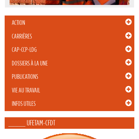
ACTION
CARRIÈRES
CAP-CCP-LDG
DOSSIERS À LA UNE
PUBLICATIONS
VIE AU TRAVAIL
INFOS UTILES
_____ UFETAM-CFDT