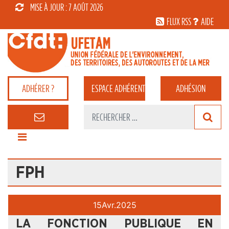
MISE À JOUR : 7 AOÛT 2026
FLUX RSS
AIDE
ADHÉRER ?
ESPACE
ADHÉRENT
ADHÉSION
FPH
15
Avr.
2025
LA FONCTION PUBLIQUE EN