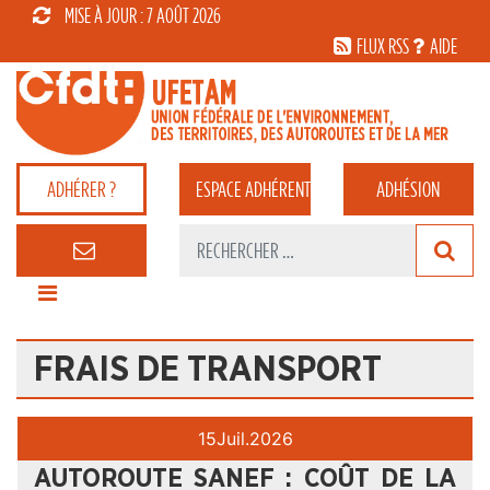
MISE À JOUR : 7 AOÛT 2026
FLUX RSS
AIDE
ADHÉRER ?
ESPACE
ADHÉRENT
ADHÉSION
FRAIS DE TRANSPORT
15
Juil.
2026
AUTOROUTE SANEF : COÛT DE LA