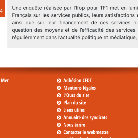
.
Une enquête réalisée par l’Ifop pour TF1 met en lumi
4
Français sur les services publics, leurs satisfactions 
ainsi que sur leur financement de ces services p
question des moyens et de l’efficacité des services p
régulièrement dans l’actualité politique et médiatique, 
s Mer
Adhésion CFDT
Mentions légales
L’Ours du site
Plan du site
Liens utiles
Annuaire des syndicats
Nous écrire
Contacter le webmestre