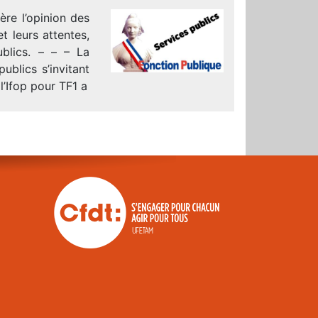
ère l’opinion des
et leurs attentes,
ublics. – – – La
ublics s’invitant
l’Ifop pour TF1 a