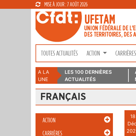
MISE À JOUR : 7 AOÛT 2026
TOUTES ACTUALITÉS
ACTION
CARRIÈRE
A LA
LES 100 DERNIÈRES
UNE
ACTUALITÉS
FRANÇAIS
18
ACTION
Déc
202
CARRIÈRES