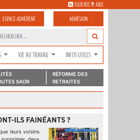
FLUX RSS
AIDE
ESPACE
ADHÉRENT
ADHÉSION
S
VIE AU TRAVAIL
INFOS UTILES
ITÉS
RÉFORME DES
UTES SAOR
RETRAITES
ONT-ILS FAINÉANTS ?
que leurs voisins
 supprimer deux