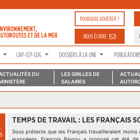
POURQUOI
ADHÉRER ?
NOUS ÉCRIRE
S
CAP-CCP-LDG
DOSSIERS À LA UNE
PUBLICATION
ACTUALITÉS DU
LES GRILLES DE
ACTUAL
MINISTÈRE
SALAIRES
AUTORO
TEMPS DE TRAVAIL : LES FRANÇAIS S
.
Sous prétexte que les Français travailleraient moins 
5
européens, François Bayrou a proposé cet été de