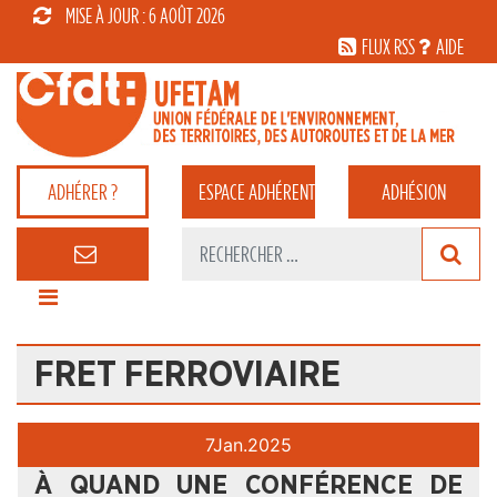
MISE À JOUR : 6 AOÛT 2026
FLUX RSS
AIDE
ADHÉRER ?
ESPACE
ADHÉRENT
ADHÉSION
FRET FERROVIAIRE
7
Jan.
2025
À QUAND UNE CONFÉRENCE DE