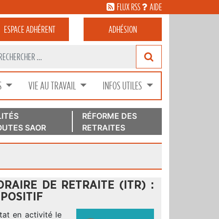
FLUX RSS
AIDE
ESPACE
ADHÉRENT
ADHÉSION
S
VIE AU TRAVAIL
INFOS UTILES
ITÉS
RÉFORME DES
UTES SAOR
RETRAITES
RAIRE DE RETRAITE (ITR) :
POSITIF
at en activité le