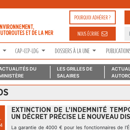
POURQUOI
ADHÉRER ?
NOUS ÉCRIRE
S
CAP-CCP-LDG
DOSSIERS À LA UNE
PUBLICATION
ACTUALITÉS DU
LES GRILLES DE
ACTUAL
MINISTÈRE
SALAIRES
AUTORO
OS
EXTINCTION DE L’INDEMNITÉ TEMPO
UN DÉCRET PRÉCISE LE NOUVEAU DIS
.
4
La garantie de 4000 € pour les fonctionnaires de l’Ét