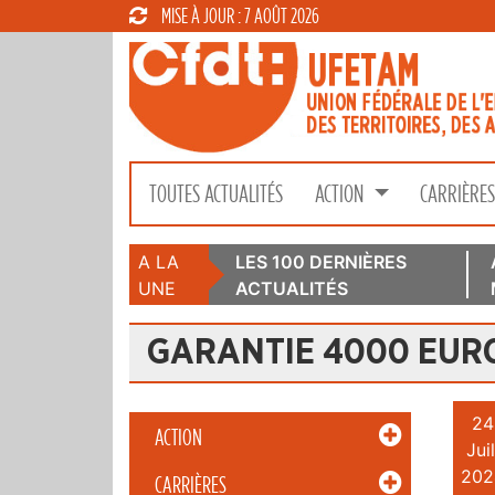
MISE À JOUR : 7 AOÛT 2026
TOUTES ACTUALITÉS
ACTION
CARRIÈRE
A LA
LES 100 DERNIÈRES
UNE
ACTUALITÉS
GARANTIE 4000 EUR
24
ACTION
Juil
202
CARRIÈRES