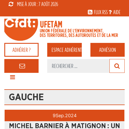
MISE À JOUR : 7 AOÛT 2026
FLUX RSS
AIDE
ADHÉRER ?
ESPACE
ADHÉRENT
ADHÉSION
GAUCHE
9
Sep.
2024
MICHEL BARNIER À MATIGNON : UN