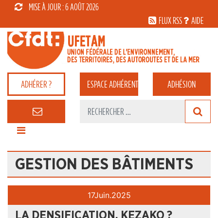
MISE À JOUR : 6 AOÛT 2026
FLUX RSS
AIDE
ADHÉRER ?
ESPACE
ADHÉRENT
ADHÉSION
GESTION DES BÂTIMENTS
17
Juin.
2025
LA DENSIFICATION, KEZAKO ?