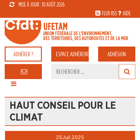
MISE À JOUR : 10 AOÛT 2026
FLUX RSS
AIDE
ADHÉRER ?
ESPACE
ADHÉRENT
ADHÉSION
HAUT CONSEIL POUR LE
CLIMAT
25
Juil.
2025