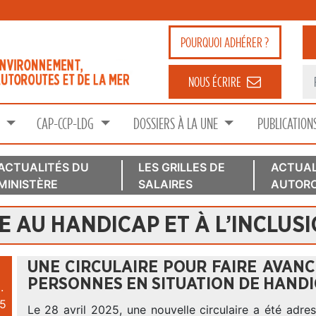
POURQUOI
ADHÉRER ?
NOUS ÉCRIRE
S
CAP-CCP-LDG
DOSSIERS À LA UNE
PUBLICATION
ACTUALITÉS DU
LES GRILLES DE
ACTUAL
MINISTÈRE
SALAIRES
AUTORO
 AU HANDICAP ET À L’INCLUS
UNE CIRCULAIRE POUR FAIRE AVANC
PERSONNES EN SITUATION DE HAND
.
5
Le 28 avril 2025, une nouvelle circulaire a été adre