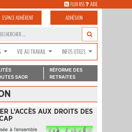
FLUX RSS
AIDE
ESPACE
ADHÉRENT
ADHÉSION
S
VIE AU TRAVAIL
INFOS UTILES
ITÉS
RÉFORME DES
UTES SAOR
RETRAITES
ION
ER L’ACCÈS AUX DROITS DES
ICAP
ssée à l’ensemble