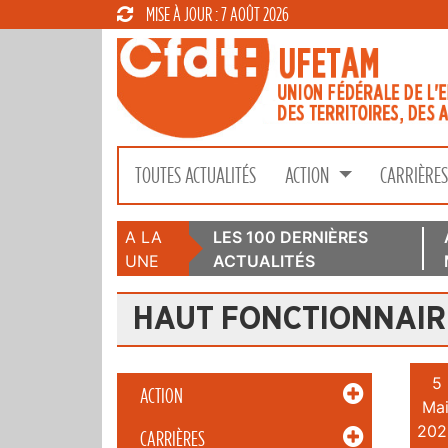
MISE À JOUR : 7 AOÛT 2026
TOUTES ACTUALITÉS
ACTION
CARRIÈRE
A LA
LES 100 DERNIÈRES
UNE
ACTUALITÉS
HAUT FONCTIONNAIRE
5
ACTION
Mai
202
CARRIÈRES