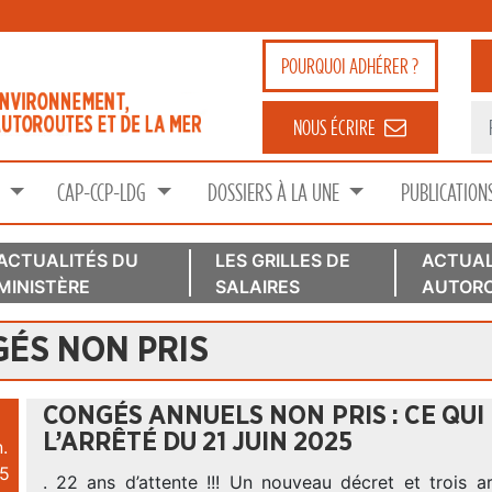
POURQUOI
ADHÉRER ?
NOUS ÉCRIRE
S
CAP-CCP-LDG
DOSSIERS À LA UNE
PUBLICATION
ACTUALITÉS DU
LES GRILLES DE
ACTUAL
MINISTÈRE
SALAIRES
AUTORO
ÉS NON PRIS
CONGÉS ANNUELS NON PRIS : CE QUI
L’ARRÊTÉ DU 21 JUIN 2025
.
5
. 22 ans d’attente !!! Un nouveau décret et trois a