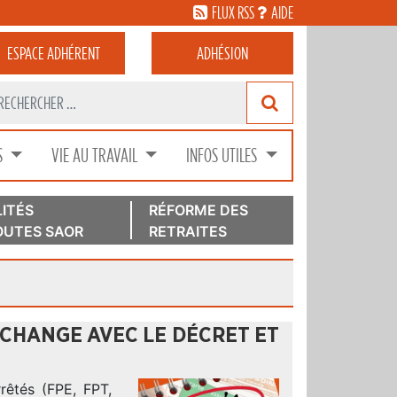
FLUX RSS
AIDE
ESPACE
ADHÉRENT
ADHÉSION
S
VIE AU TRAVAIL
INFOS UTILES
ITÉS
RÉFORME DES
UTES SAOR
RETRAITES
 CHANGE AVEC LE DÉCRET ET
rrêtés (FPE, FPT,