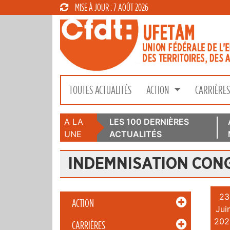
MISE À JOUR : 7 AOÛT 2026
TOUTES ACTUALITÉS
ACTION
CARRIÈRE
A LA
LES 100 DERNIÈRES
UNE
ACTUALITÉS
INDEMNISATION CONG
23
ACTION
Juin
202
CARRIÈRES