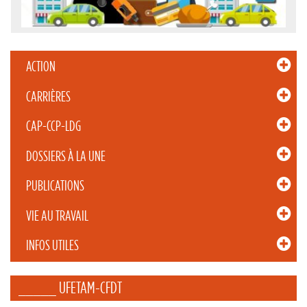
ACTION
CARRIÈRES
CAP-CCP-LDG
DOSSIERS À LA UNE
PUBLICATIONS
VIE AU TRAVAIL
INFOS UTILES
_____ UFETAM-CFDT