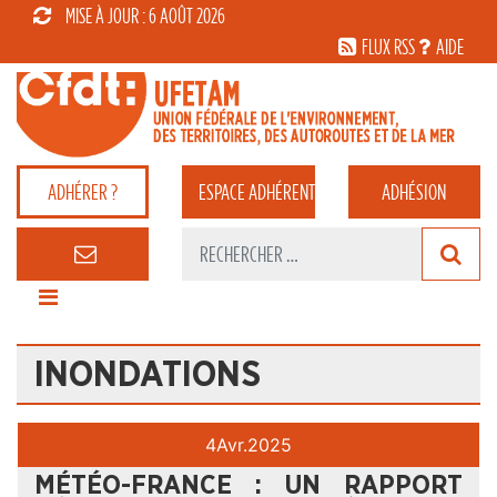
MISE À JOUR : 6 AOÛT 2026
FLUX RSS
AIDE
ADHÉRER ?
ESPACE
ADHÉRENT
ADHÉSION
INONDATIONS
4
Avr.
2025
MÉTÉO-FRANCE : UN RAPPORT