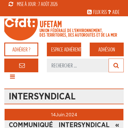
MISE À JOUR : 7 AOÛT 2026
FLUX RSS
AIDE
ADHÉRER ?
ESPACE
ADHÉRENT
ADHÉSION
INTERSYNDICAL
14
Juin.
2024
COMMUNIQUÉ INTERSYNDICAL «