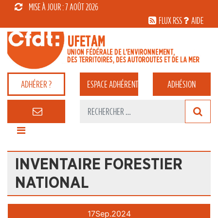
MISE À JOUR : 7 AOÛT 2026
FLUX RSS
AIDE
ADHÉRER ?
ESPACE
ADHÉRENT
ADHÉSION
INVENTAIRE FORESTIER
NATIONAL
17
Sep.
2024