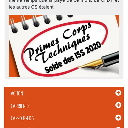
les autres OS étaient
ACTION
CARRIÈRES
CAP-CCP-LDG