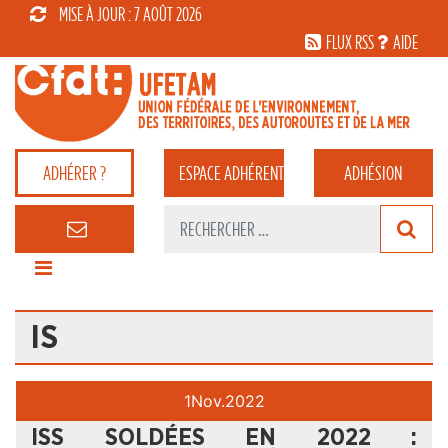
MISE À JOUR : 7 AOÛT 2026
FLUX RSS
AIDE
ADHÉRER ?
ESPACE
ADHÉRENT
ADHÉSION
IS
1
Nov.
2022
ISS SOLDÉES EN 2022 :