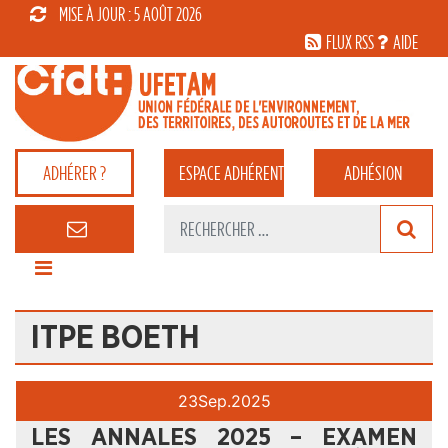
MISE À JOUR : 5 AOÛT 2026
FLUX RSS
AIDE
ADHÉRER ?
ESPACE
ADHÉRENT
ADHÉSION
ITPE BOETH
23
Sep.
2025
LES ANNALES 2025 – EXAMEN