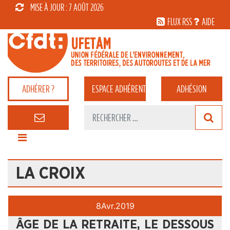
MISE À JOUR : 7 AOÛT 2026
FLUX RSS
AIDE
ADHÉRER ?
ESPACE
ADHÉRENT
ADHÉSION
LA CROIX
8
Avr.
2019
ÂGE DE LA RETRAITE, LE DESSOUS