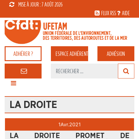
MISE À JOUR : 7 AOÛT 2026
FLUX RSS
AIDE
ADHÉRER ?
ESPACE
ADHÉRENT
ADHÉSION
LA DROITE
1
Avr.
2021
LA DROITE PROMET DE