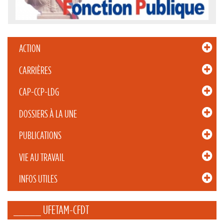
ACTION
CARRIÈRES
CAP-CCP-LDG
DOSSIERS À LA UNE
PUBLICATIONS
VIE AU TRAVAIL
INFOS UTILES
_____ UFETAM-CFDT