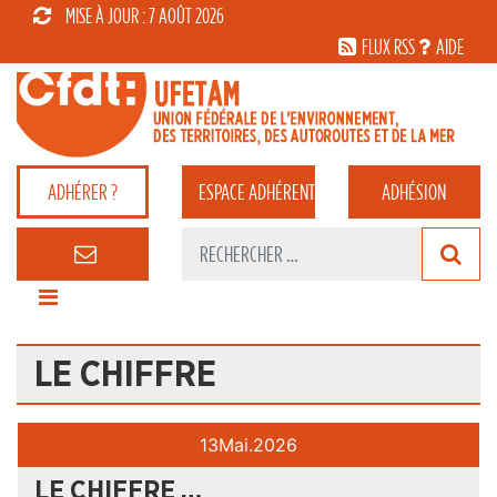
MISE À JOUR : 7 AOÛT 2026
FLUX RSS
AIDE
ADHÉRER ?
ESPACE
ADHÉRENT
ADHÉSION
LE CHIFFRE
13
Mai.
2026
LE CHIFFRE …