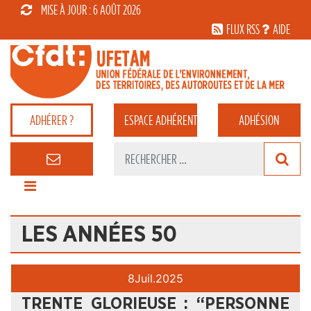
MISE À JOUR : 6 AOÛT 2026
FLUX RSS
AIDE
ADHÉRER ?
ESPACE
ADHÉRENT
ADHÉSION
LES ANNÉES 50
8
Juil.
2025
TRENTE GLORIEUSE : “PERSONNE