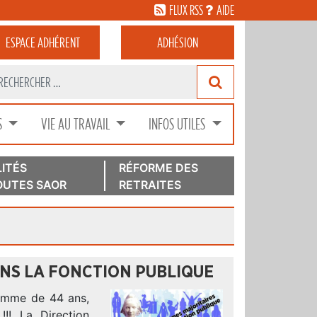
FLUX RSS
AIDE
ESPACE
ADHÉRENT
ADHÉSION
S
VIE AU TRAVAIL
INFOS UTILES
ITÉS
RÉFORME DES
UTES SAOR
RETRAITES
NS LA FONCTION PUBLIQUE
femme de 44 ans,
!!! La Direction