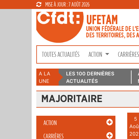
MISE À JOUR : 7 AOÛT 2026
TOUTES ACTUALITÉS
ACTION
CARRIÈRE
A LA
LES 100 DERNIÈRES
UNE
ACTUALITÉS
MAJORITAIRE
5
ACTION
Aoû
202
CARRIÈRES