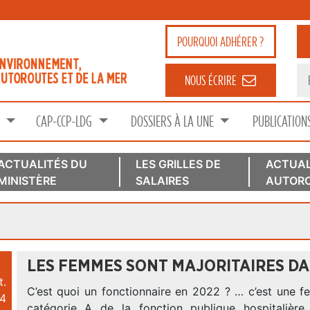
POURQUOI
ADHÉRER ?
NOUS ÉCRIRE
S
CAP-CCP-LDG
DOSSIERS À LA UNE
PUBLICATION
ACTUALITÉS DU
LES GRILLES DE
ACTUAL
MINISTÈRE
SALAIRES
AUTORO
LES FEMMES SONT MAJORITAIRES DA
t.
C’est quoi un fonctionnaire en 2022 ? … c’est une 
4
catégorie A de la fonction publique hospitalière 