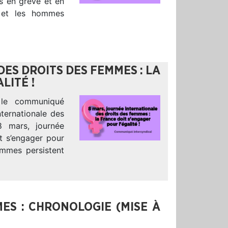
us en grève et en
s et les hommes
ES DROITS DES FEMMES : LA
LITÉ !
 le communiqué
nternationale des
 mars, journée
it s’engager pour
hommes persistent
ES : CHRONOLOGIE (MISE À