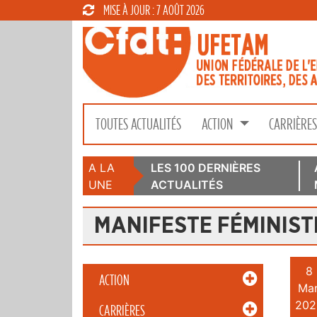
MISE À JOUR : 7 AOÛT 2026
TOUTES ACTUALITÉS
ACTION
CARRIÈRE
A LA
LES 100 DERNIÈRES
UNE
ACTUALITÉS
MANIFESTE FÉMINIST
8
ACTION
Mar
202
CARRIÈRES