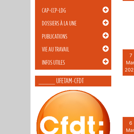
CAP-CCP-LDG
DOSSIERS À LA UNE
PUBLICATIONS
VIE AU TRAVAIL
7
INFOS UTILES
Mar
202
_____ UFETAM-CFDT
6
Mar