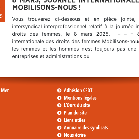
8 MARS, JOURNÉE INTERNATIONALE
MOBILISONS-NOUS !
.
5
Vous trouverez ci-dessous et en pièce jointe,
intersyndical interprofessionnel relatif à la journée i
droits des femmes, le 8 mars 2025. – – – 8
internationale des droits des femmes Mobilisons-nous 
les femmes et les hommes n’est toujours pas une 
entreprises et administrations ou
s Mer
Adhésion CFDT
Mentions légales
L’Ours du site
Plan du site
Liens utiles
Annuaire des syndicats
Nous écrire