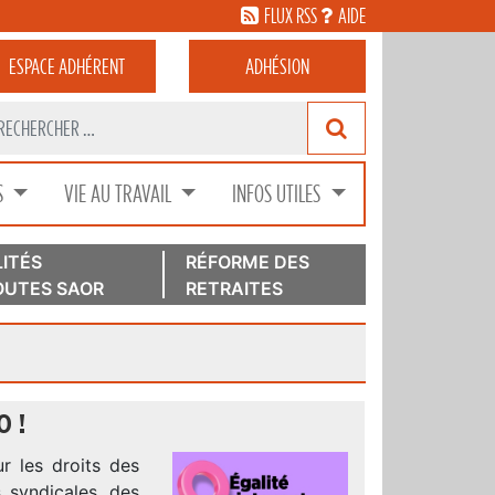
FLUX RSS
AIDE
ESPACE
ADHÉRENT
ADHÉSION
S
VIE AU TRAVAIL
INFOS UTILES
ITÉS
RÉFORME DES
UTES SAOR
RETRAITES
 !
ur les droits des
 syndicales, des