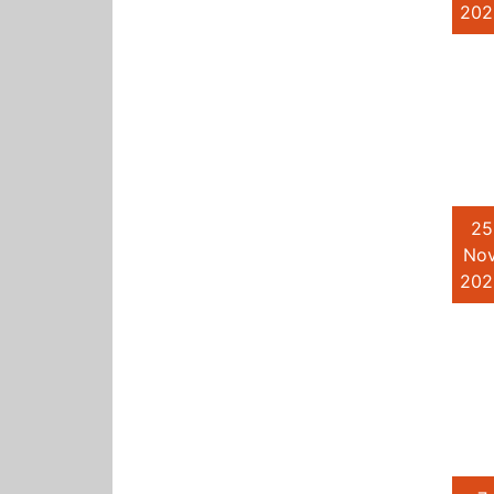
202
25
Nov
202