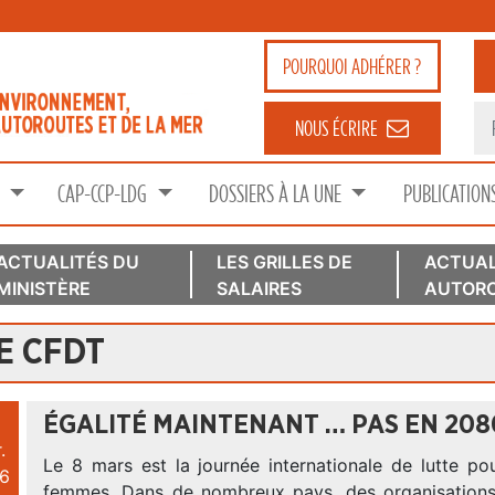
POURQUOI
ADHÉRER ?
NOUS ÉCRIRE
S
CAP-CCP-LDG
DOSSIERS À LA UNE
PUBLICATION
ACTUALITÉS DU
LES GRILLES DE
ACTUAL
MINISTÈRE
SALAIRES
AUTORO
E CFDT
ÉGALITÉ MAINTENANT … PAS EN 2080
.
Le 8 mars est la journée internationale de lutte po
6
femmes. Dans de nombreux pays, des organisations