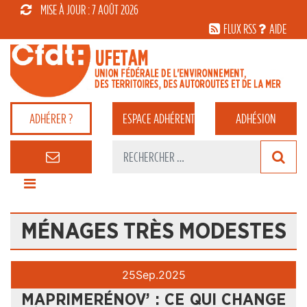
MISE À JOUR : 7 AOÛT 2026
FLUX RSS
AIDE
ADHÉRER ?
ESPACE
ADHÉRENT
ADHÉSION
MÉNAGES TRÈS MODESTES
25
Sep.
2025
MAPRIMERÉNOV’ : CE QUI CHANGE