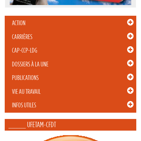
ACTION
CARRIÈRES
CAP-CCP-LDG
DOSSIERS À LA UNE
PUBLICATIONS
VIE AU TRAVAIL
INFOS UTILES
_____ UFETAM-CFDT