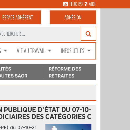
FLUX RSS
AIDE
ESPACE
ADHÉRENT
ADHÉSION
S
VIE AU TRAVAIL
INFOS UTILES
ITÉS
RÉFORME DES
UTES SAOR
RETRAITES
 PUBLIQUE D’ÉTAT DU 07-10-
NDICIAIRES DES CATÉGORIES C
SFPE) du 07-10-21