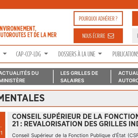
POURQUOI
ADHÉRER ?
NOUS ÉCRIRE
S
CAP-CCP-LDG
DOSSIERS À LA UNE
PUBLICATION
ACTUALITÉS DU
LES GRILLES DE
ACTUAL
MINISTÈRE
SALAIRES
AUTORO
MENTALES
CONSEIL SUPÉRIEUR DE LA FONCTION
21 : REVALORISATION DES GRILLES I
.
1
Conseil Supérieur de la Fonction Publique d’État (C