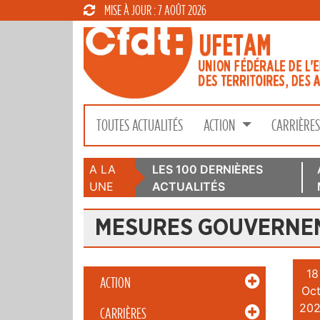
MISE À JOUR : 7 AOÛT 2026
TOUTES ACTUALITÉS
ACTION
CARRIÈRE
A LA
LES 100 DERNIÈRES
UNE
ACTUALITÉS
MESURES GOUVERNE
18
ACTION
Oct
202
CARRIÈRES