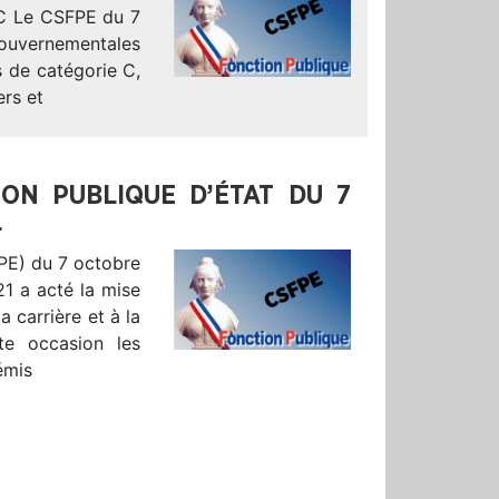
s C Le CSFPE du 7
gouvernementales
s de catégorie C,
ers et
ION PUBLIQUE D’ÉTAT DU 7
L
FPE) du 7 octobre
1 a acté la mise
 carrière et à la
te occasion les
émis