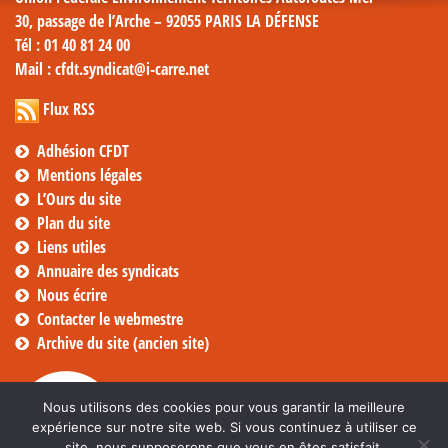
30, passage de l’Arche – 92055 PARIS LA DÉFENSE
Tél
: 01 40 81 24 00
Mail
: cfdt.syndicat@i-carre.net
Flux RSS
Adhésion CFDT
Mentions légales
L’Ours du site
Plan du site
Liens utiles
Annuaire des syndicats
Nous écrire
Contacter le webmestre
Archive du site (ancien site)
Nous utilisons des cookies pour vous garantir la meilleure
expérience sur notre site web. Si vous continuez à utiliser ce
site, nous supposerons que vous en êtes satisfait.