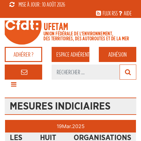
MISE À JOUR : 10 AOÛT 2026
FLUX RSS
AIDE
ADHÉRER ?
ESPACE
ADHÉRENT
ADHÉSION
MESURES INDICIAIRES
19
Mar.
2025
LES HUIT ORGANISATIONS