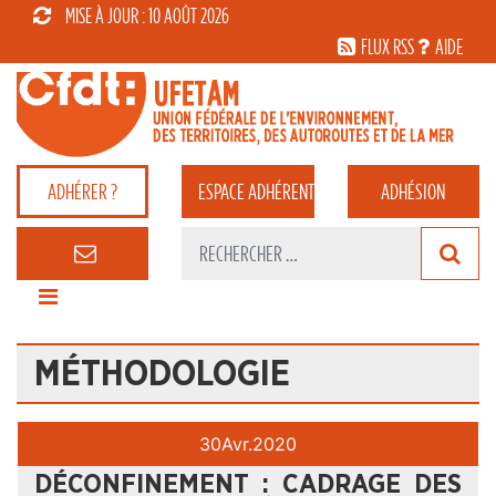
MISE À JOUR : 10 AOÛT 2026
FLUX RSS
AIDE
ADHÉRER ?
ESPACE
ADHÉRENT
ADHÉSION
MÉTHODOLOGIE
30
Avr.
2020
DÉCONFINEMENT : CADRAGE DES