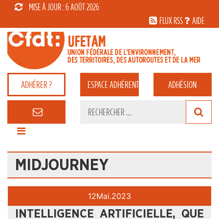
MISE À JOUR : 6 AOÛT 2026
FLUX RSS
AIDE
ADHÉRER ?
ESPACE
ADHÉRENT
ADHÉSION
MIDJOURNEY
12
Mai.
2023
INTELLIGENCE ARTIFICIELLE, QUE