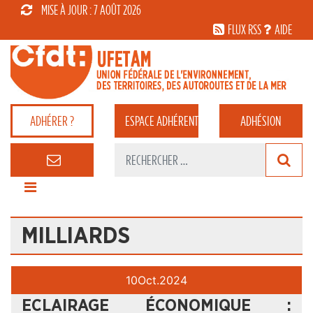
MISE À JOUR : 7 AOÛT 2026
FLUX RSS
AIDE
ADHÉRER ?
ESPACE
ADHÉRENT
ADHÉSION
MILLIARDS
10
Oct.
2024
ECLAIRAGE ÉCONOMIQUE :