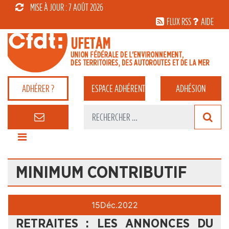
MISE À JOUR : 7 AOÛT 2026
FLUX RSS
AIDE
ADHÉRER ?
ESPACE
ADHÉRENT
ADHÉSION
MINIMUM CONTRIBUTIF
15
Déc.
2022
RETRAITES : LES ANNONCES DU