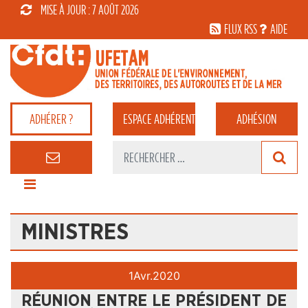
MISE À JOUR : 7 AOÛT 2026
FLUX RSS
AIDE
ADHÉRER ?
ESPACE
ADHÉRENT
ADHÉSION
MINISTRES
1
Avr.
2020
RÉUNION ENTRE LE PRÉSIDENT DE