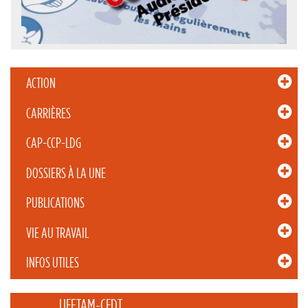
ACTION
CARRIÈRES
CAP-CCP-LDG
DOSSIERS À LA UNE
PUBLICATIONS
VIE AU TRAVAIL
INFOS UTILES
_____ UFETAM-CFDT