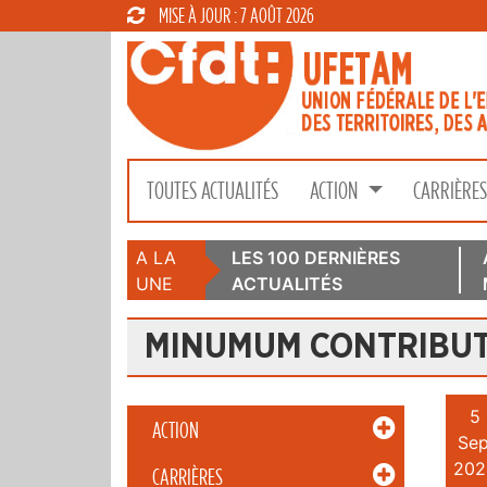
MISE À JOUR : 7 AOÛT 2026
TOUTES ACTUALITÉS
ACTION
CARRIÈRE
A LA
LES 100 DERNIÈRES
UNE
ACTUALITÉS
MINUMUM CONTRIBUT
5
ACTION
Sep
202
CARRIÈRES