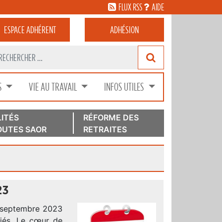
FLUX RSS
AIDE
ESPACE
ADHÉRENT
ADHÉSION
S
VIE AU TRAVAIL
INFOS UTILES
ITÉS
RÉFORME DES
UTES SAOR
RETRAITES
23
er septembre 2023
bliés. Le cœur de