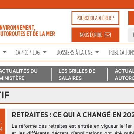
POURQUOI
ADHÉRER ?
NOUS ÉCRIRE
S
CAP-CCP-LDG
DOSSIERS À LA UNE
PUBLICATION
ACTUALITÉS DU
LES GRILLES DE
ACTUAL
MINISTÈRE
SALAIRES
AUTORO
IF
RETRAITES : CE QUI A CHANGÉ EN 20
.
La réforme des retraites est entrée en vigueur le 1
4
et les différents décrets d’applications ont été pu