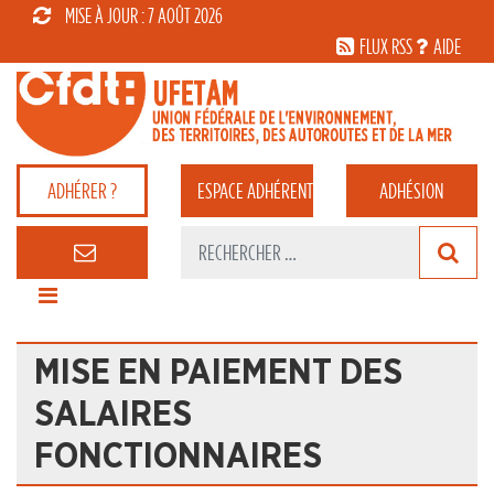
MISE À JOUR : 7 AOÛT 2026
FLUX RSS
AIDE
ADHÉRER ?
ESPACE
ADHÉRENT
ADHÉSION
MISE EN PAIE­MENT DES
SALAIRES
FONCTIONNAIRES