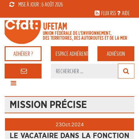
MISE À JOUR : 6 AOÛT 2026
FLUX RSS
AIDE
ADHÉRER ?
ESPACE
ADHÉRENT
ADHÉSION
MISSION PRÉCISE
23
Oct.
2024
LE VACATAIRE DANS LA FONCTION