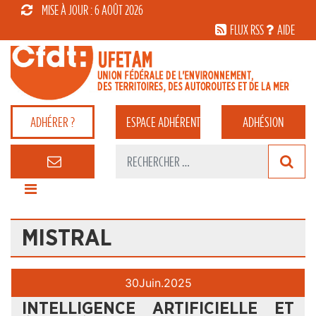
MISE À JOUR : 6 AOÛT 2026
FLUX RSS
AIDE
ADHÉRER ?
ESPACE
ADHÉRENT
ADHÉSION
MISTRAL
30
Juin.
2025
INTELLIGENCE ARTIFICIELLE ET