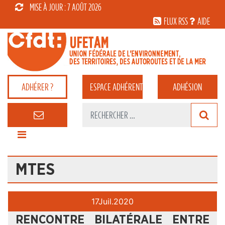
MISE À JOUR : 7 AOÛT 2026
FLUX RSS
AIDE
ADHÉRER ?
ESPACE
ADHÉRENT
ADHÉSION
MTES
17
Juil.
2020
RENCONTRE BILATÉRALE ENTRE